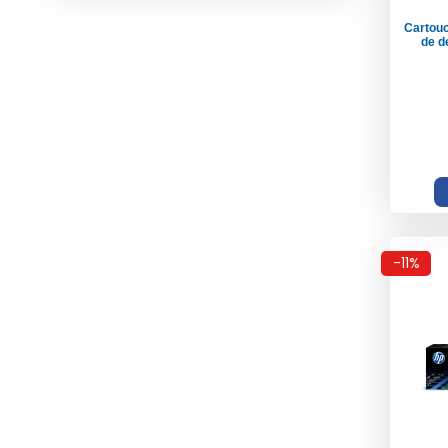
Cartou
de d
-11%