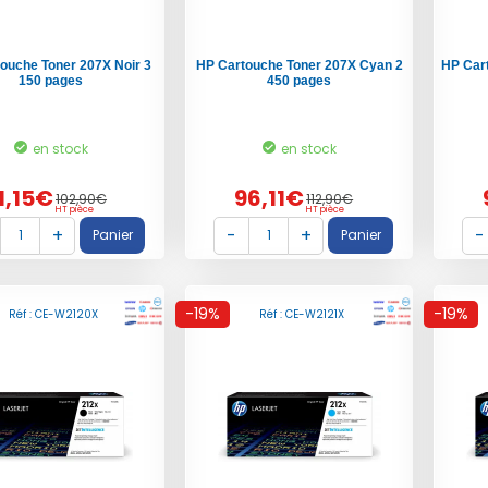
ouche Toner 207X Noir 3
HP Cartouche Toner 207X Cyan 2
HP Car
150 pages
450 pages
en stock
en stock
1,15€
96,11€
102,90€
112,90€
HT pièce
HT pièce
-19%
-19%
Réf : CE-W2120X
Réf : CE-W2121X