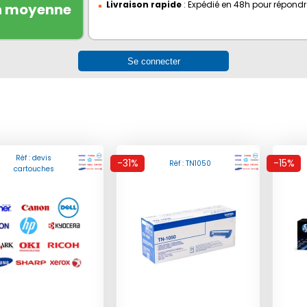
Livraison
rapide
: Expédié en 48h pour répondr
n moyenne
Se connecter
Réf : devis
-31%
-15%
Réf : TN1050
cartouches