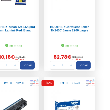
HER Ruban TZe232 (8m)
BROTHER Cartouche Toner
mm Laminé Red /Blanc
TN245C Jaune 2200 pages
en stock
en stock
10,18€
82,78€
15,95€
99,90€
HT pièce
HT pièce
-14%
Réf : CE-TN423C
Réf : CE-TN2420