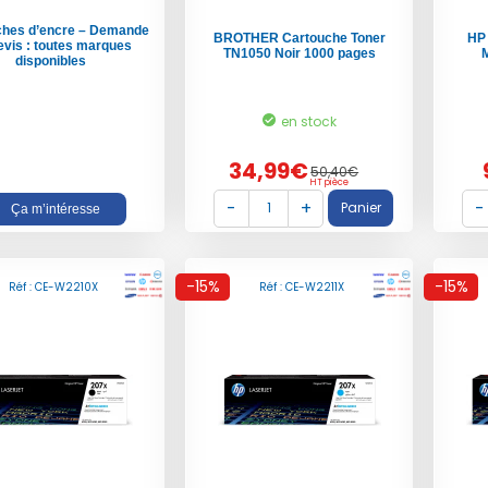
ches d’encre – Demande
BROTHER Cartouche Toner
HP
evis : toutes marques
TN1050 Noir 1000 pages
disponibles
en stock
34,99€
50,40€
HT pièce
Ça m’intéresse
-15%
-15%
Réf : CE-W2210X
Réf : CE-W2211X