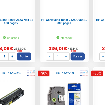
ouche Toner 212X Noir 13
HP Cartouche Toner 212X Cyan 10
HP Ca
000 pages
000 pages
en stock
en stock
8,08€
336,01€
3
255,60€
413,14€
HT pièce
HT pièce
-36%
-36%
Réf : CE-TN423Y
Réf : CE-TZe231