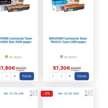
THER Cartouche Toner
BROTHER Cartouche Toner
41BK Noir 2500 pages
TN241C Cyan 1400 pages
en stock
en stock
57,80€
57,30€
66,00€
63,84€
HT pièce
HT pièce
-6%
Réf : CE-TN-241Y
Réf : CE-TN-245Y