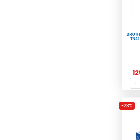
BROTHE
TN42
12
-28%