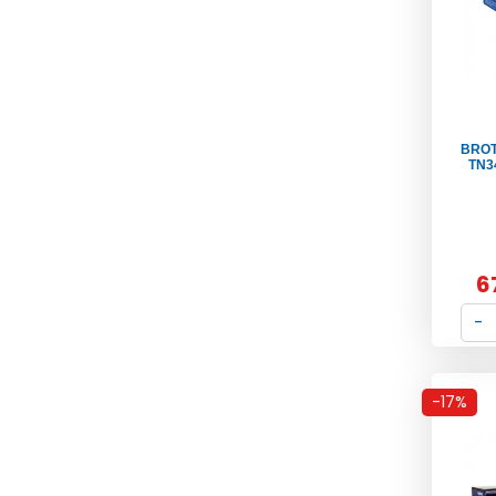
BROT
TN34
6
-17%