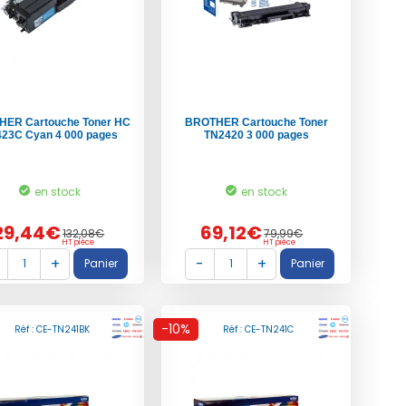
ER Cartouche Toner HC
BROTHER Cartouche Toner
23C Cyan 4 000 pages
TN2420 3 000 pages
en stock
en stock
29,44€
69,12€
132,08€
79,99€
HT pièce
HT pièce
-10%
Réf : CE-TN241BK
Réf : CE-TN241C