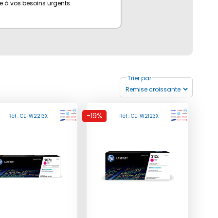
e à vos besoins urgents.
Trier par
-19%
Réf : CE-W2213X
Réf : CE-W2123X