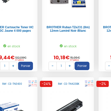
R Cartouche Toner HC
BROTHER Ruban TZe231 (8m)
BROT
3C Jaune 4 000 pages
12mm Laminé Noir /Blanc
12
en stock
en stock
9,44€
10,18€
132,08€
15,95€
HT pièce
HT pièce
-24%
-2%
Réf : CE-TN3430
Réf : CE-TN423BK