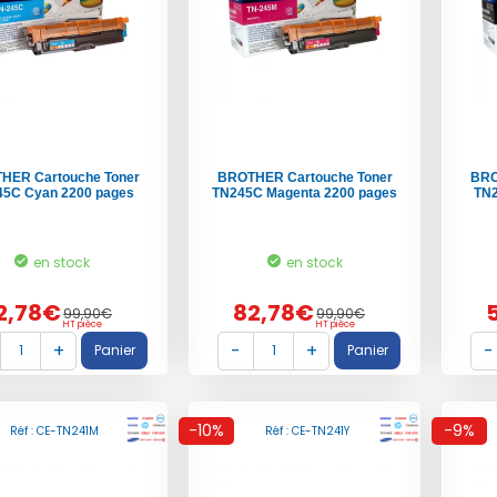
HER Cartouche Toner
BROTHER Cartouche Toner
BRO
5C Cyan 2200 pages
TN245C Magenta 2200 pages
TN2
en stock
en stock
2,78€
82,78€
99,90€
99,90€
HT pièce
HT pièce
-10%
-9%
Réf : CE-TN241M
Réf : CE-TN241Y