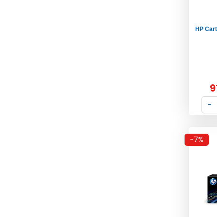
HP Cart
9
-7%