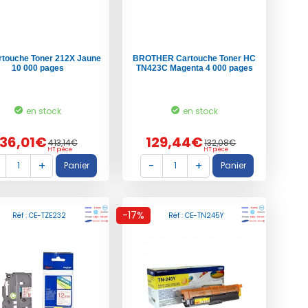
rtouche Toner 212X Jaune
BROTHER Cartouche Toner HC
10 000 pages
TN423C Magenta 4 000 pages
en stock
en stock
36,01€
129,44€
413,14€
132,08€
HT pièce
HT pièce
-17%
Réf : CE-TZE232
Réf : CE-TN245Y