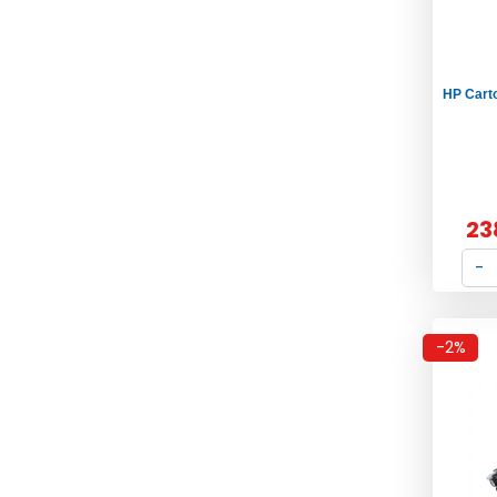
HP Cart
23
-2%