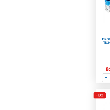
BROT
TN24
8
-10%