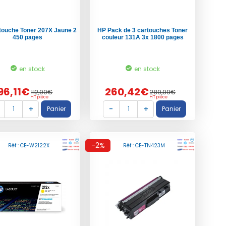
touche Toner 207X Jaune 2
HP Pack de 3 cartouches Toner
450 pages
couleur 131A 3x 1800 pages
en stock
en stock
96,11€
260,42€
112,90€
289,99€
HT pièce
HT pièce
-2%
Réf : CE-W2122X
Réf : CE-TN423M