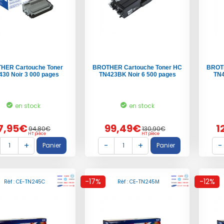
HER Cartouche Toner
BROTHER Cartouche Toner HC
BROTH
30 Noir 3 000 pages
TN423BK Noir 6 500 pages
TN4
en stock
en stock
7,95€
99,49€
1
94,80€
130,90€
HT pièce
HT pièce
-17%
-12%
Réf : CE-TN245C
Réf : CE-TN245M