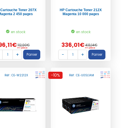
 Cartouche Toner 207X
HP Cartouche Toner 212X
Magenta 2 450 pages
Magenta 10 000 pages
en stock
en stock
96,11€
336,01€
112,90€
413,14€
HT pièce
HT pièce
-10%
Réf : CE-W2212X
Réf : CE-U0SL1AM