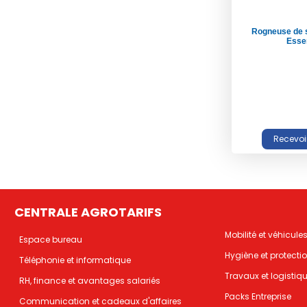
Rogneuse de 
Esse
CENTRALE AGROTARIFS
Mobilité et véhicule
Espace bureau
Hygiène et protecti
Téléphonie et informatique
Travaux et logistiq
RH, finance et avantages salariés
Packs Entreprise
Communication et cadeaux d'affaires