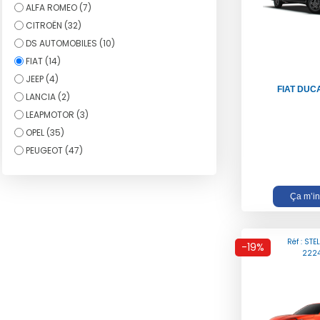
ALFA ROMEO (7)
CITROËN (32)
DS AUTOMOBILES (10)
FIAT (14)
JEEP (4)
FIAT DUC
LANCIA (2)
LEAPMOTOR (3)
OPEL (35)
PEUGEOT (47)
Ça m’in
Réf : STE
-19%
222