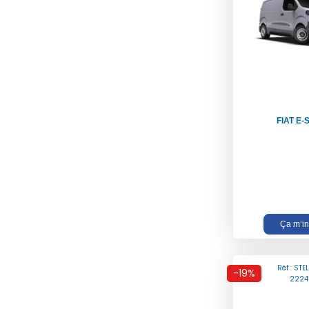
FIAT E
Ça m’in
Réf : STE
-19%
2224