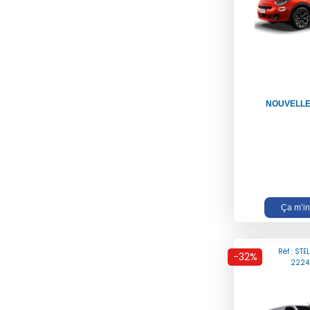
NOUVELLE 
Ça m’in
Réf : STE
-32%
2224