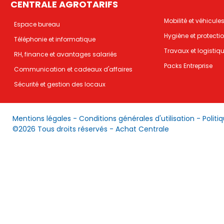
CENTRALE AGROTARIFS
Mobilité et véhicule
Espace bureau
Hygiène et protecti
Téléphonie et informatique
Travaux et logistiq
RH, finance et avantages salariés
Packs Entreprise
Communication et cadeaux d'affaires
Sécurité et gestion des locaux
Mentions légales
-
Conditions générales d'utilisation
-
Politi
©2026 Tous droits réservés - Achat Centrale