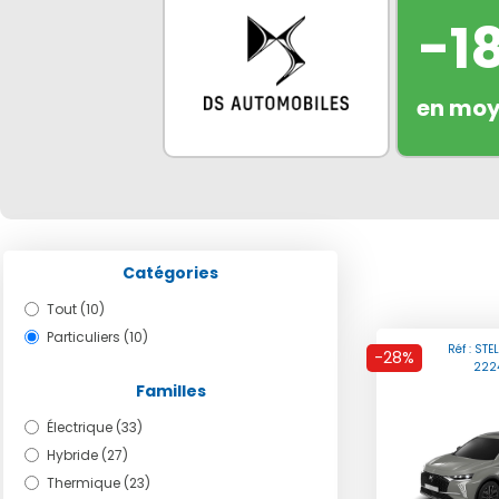
-1
en mo
Catégories
Tout (10)
Particuliers (10)
Réf : STE
-28%
222
Familles
Électrique (33)
Hybride (27)
Thermique (23)