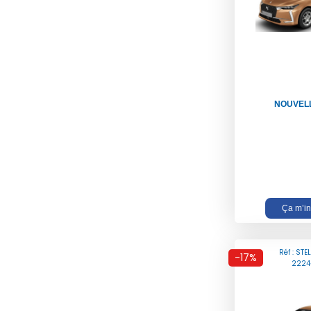
NOUVELL
Ça m’in
Réf : STE
-17%
2224