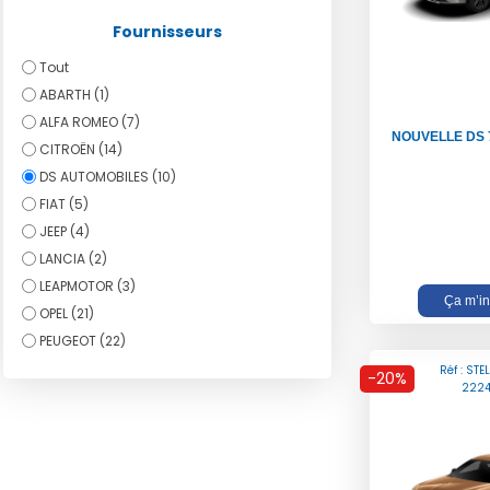
Fournisseurs
Tout
ABARTH (1)
ALFA ROMEO (7)
NOUVELLE DS 
CITROËN (14)
DS AUTOMOBILES (10)
FIAT (5)
JEEP (4)
LANCIA (2)
LEAPMOTOR (3)
Ça m’in
OPEL (21)
PEUGEOT (22)
Réf : STE
-20%
222