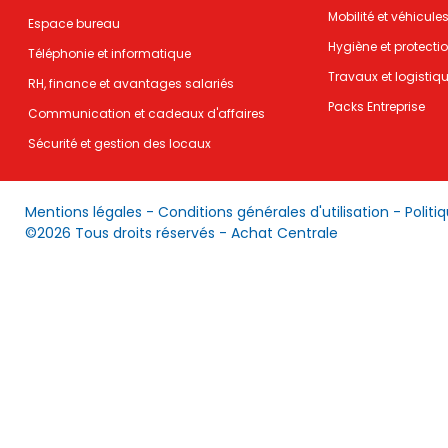
Mobilité et véhicule
Espace bureau
Hygiène et protecti
Téléphonie et informatique
Travaux et logistiq
RH, finance et avantages salariés
Packs Entreprise
Communication et cadeaux d'affaires
Sécurité et gestion des locaux
Mentions légales
-
Conditions générales d'utilisation
-
Politi
©2026 Tous droits réservés - Achat Centrale