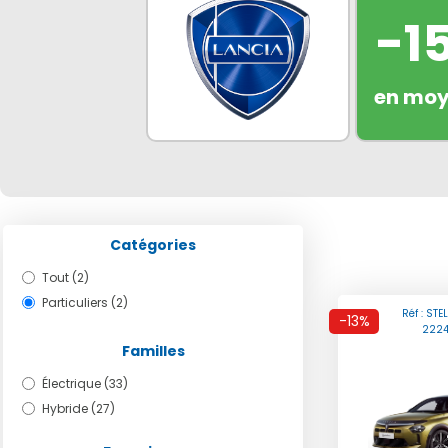
-1
en mo
Catégories
Tout (2)
Particuliers (2)
Réf : STE
-13%
2224
Familles
Électrique (33)
Hybride (27)