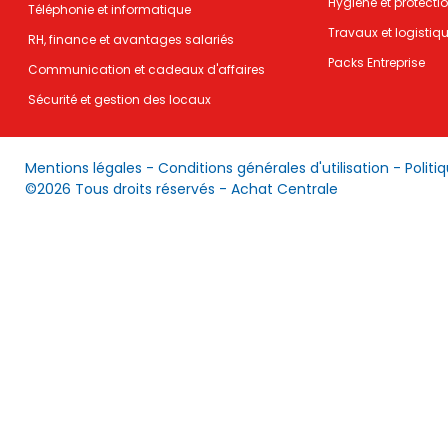
Hygiène et protecti
Téléphonie et informatique
Travaux et logistiq
RH, finance et avantages salariés
Packs Entreprise
Communication et cadeaux d'affaires
Sécurité et gestion des locaux
Mentions légales
-
Conditions générales d'utilisation
-
Politi
©2026 Tous droits réservés - Achat Centrale