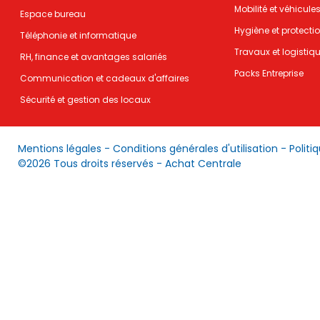
Mobilité et véhicule
Espace bureau
Hygiène et protecti
Téléphonie et informatique
Travaux et logistiq
RH, finance et avantages salariés
Packs Entreprise
Communication et cadeaux d'affaires
Sécurité et gestion des locaux
Mentions légales
-
Conditions générales d'utilisation
-
Politi
©2026 Tous droits réservés - Achat Centrale