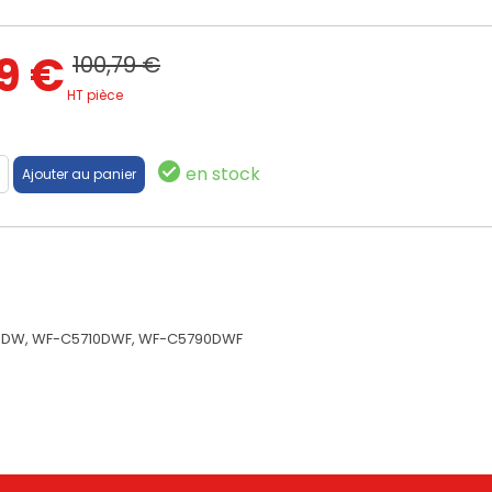
9 €
100,79 €
HT pièce
en stock
90DW, WF-C5710DWF, WF-C5790DWF