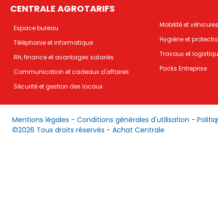
CENTRALE AGROTARIFS
Mobilité et véhicule
Espace bureau
Hygiène et protecti
Téléphonie et informatique
Travaux et logistiq
RH, finance et avantages salariés
Packs Entreprise
Communication et cadeaux d'affaires
Sécurité et gestion des locaux
Mentions légales
-
Conditions générales d'utilisation
-
Politi
©2026 Tous droits réservés - Achat Centrale