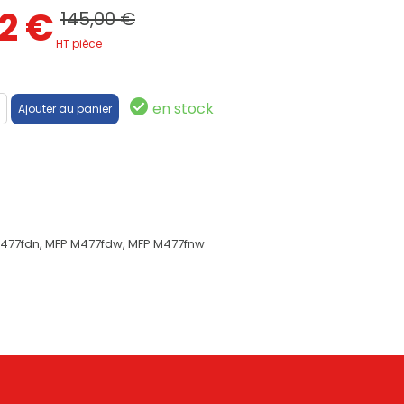
82 €
145,00 €
HT pièce
en stock
M477fdn, MFP M477fdw, MFP M477fnw