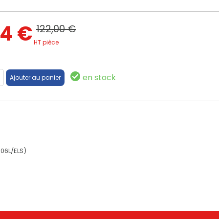
44 €
122,00 €
HT pièce
en stock
06L/ELS)