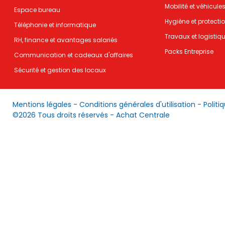
Mobilité et véhicule
Espace bureau
Hygiène et protecti
Téléphonie et informatique
Travaux et logistiq
RH, finance et avantages salariés
Packs Entreprise
Communication et cadeaux d'affaires
Sécurité et gestion des locaux
Mentions légales
-
Conditions générales d'utilisation
-
Politi
©2026 Tous droits réservés - Achat Centrale