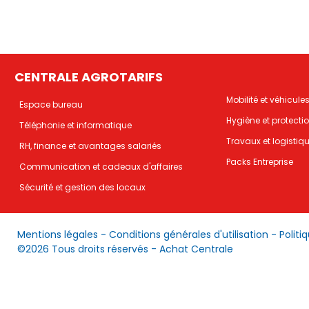
CENTRALE AGROTARIFS
Mobilité et véhicule
Espace bureau
Hygiène et protecti
Téléphonie et informatique
Travaux et logistiq
RH, finance et avantages salariés
Packs Entreprise
Communication et cadeaux d'affaires
Sécurité et gestion des locaux
Mentions légales
-
Conditions générales d'utilisation
-
Politi
©2026 Tous droits réservés - Achat Centrale