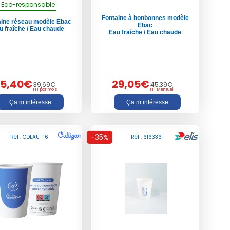
Eco-responsable
Fontaine à bonbonnes modèle
aine réseau modèle Ebac
Ebac
u fraîche / Eau chaude
Eau fraîche / Eau chaude
25,40€
29,05€
39,69€
45,39€
HT par mois
HT Mensuel
Ça m’intéresse
Ça m’intéresse
-35%
Réf : CDEAU_16
Réf : 616336