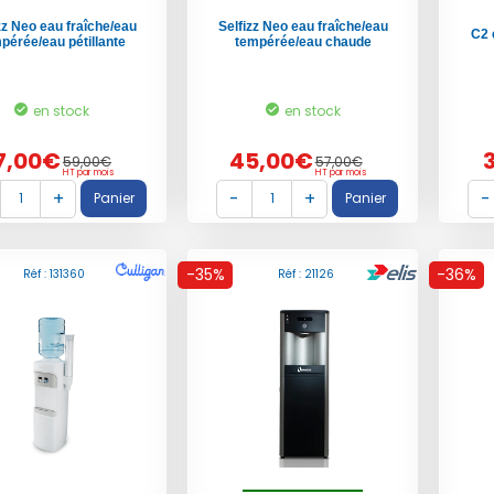
zz Neo eau fraîche/eau
Selfizz Neo eau fraîche/eau
C2 
pérée/eau pétillante
tempérée/eau chaude
en stock
en stock
7,00€
45,00€
59,00€
57,00€
HT par mois
HT par mois
-35%
-36%
Réf : 131360
Réf : 21126