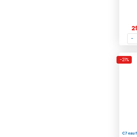
2
-21%
C7 eau 