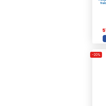
fraî
5
-20%