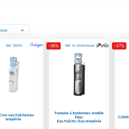
-36%
-37%
Réf : 131359
Réf : Ar-Elisfontaine
Fontaine à bonbonnes modèle
Core eau fraîche/eau
Ebac
C2000 
tempérée
Eau fraîche / Eau tempérée