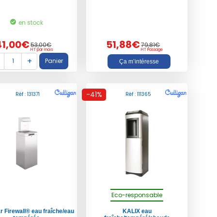
en stock
41,00€
51,88€
53,00€
79,81€
HT par mois
HT Passage
Ça m’intéresse
-41%
Réf : 131371
Réf : 111365
Eco-responsable
 Firewall® eau fraîche/eau
KALIX eau