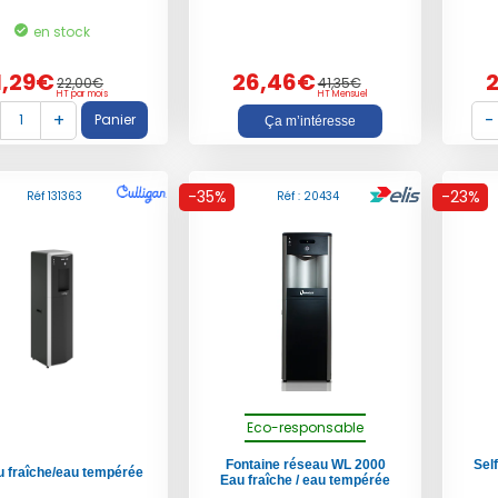
en stock
1,29€
26,46€
22,00€
41,35€
HT par mois
HT Mensuel
Ça m’intéresse
-35%
-23%
Réf 131363
Réf : 20434
Eco-responsable
Fontaine réseau
WL 2000
Sel
u fraîche/eau tempérée
Eau fraîche / eau tempérée