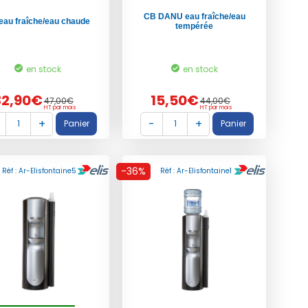
CB DANU eau fraîche/eau
eau fraîche/eau chaude
tempérée
en stock
en stock
32,90€
15,50€
47,00€
44,00€
HT par mois
HT par mois
-36%
Réf : Ar-Elisfontaine5
Réf : Ar-Elisfontaine1