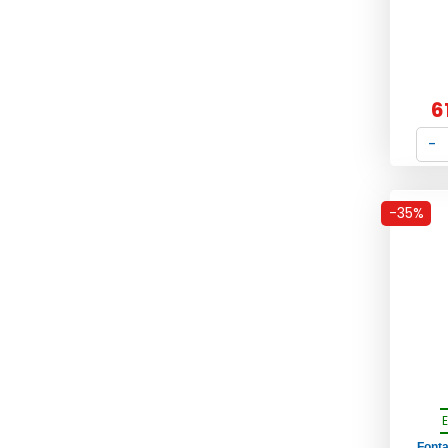
6
-35%
Font