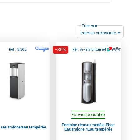
Trier par
-36%
Réf : 131362
Réf : Ar-Elisfontaine4
Eco-responsable
Fontaine réseau modèle Ebac
eau fraîche/eau tempérée
Eau fraîche / Eau tempérée