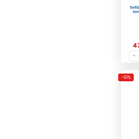
Selfi
tem
4
-51%