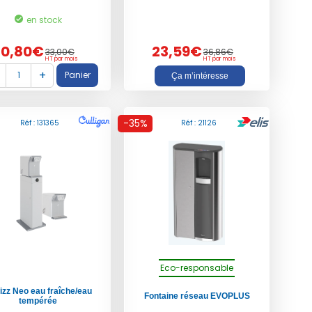
en stock
20,80€
23,59€
33,00€
36,86€
HT par mois
HT par mois
Ça m’intéresse
-35%
Réf : 131365
Réf : 21126
Eco-responsable
fizz Neo eau fraîche/eau
Fontaine réseau
EVOPLUS
tempérée