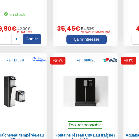
en stock
9,90€
35,45€
42,00€
54,53€
HT par mois
HT Abonnement mensuel
Ça m’intéresse
-35%
-10%
Réf : 131369
Réf : 618820
Eco-responsable
fraîche/eau tempérée/eau
Fontaine réseau
City
Eau fraîche /
Aquabar