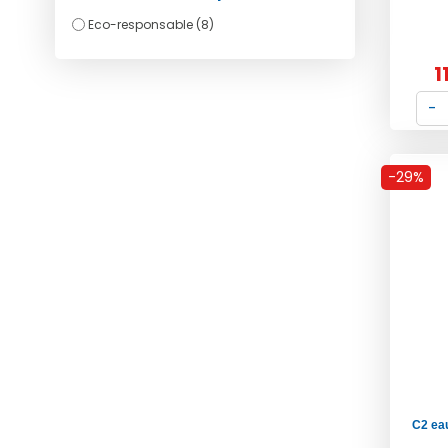
Eco-responsable (8)
1
-29%
C2 ea