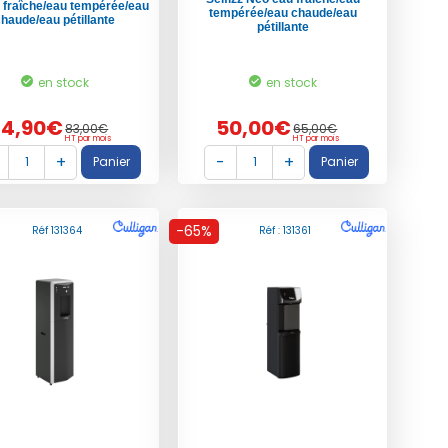
 fraîche/eau tempérée/eau
tempérée/eau chaude/eau
chaude/eau pétillante
pétillante
en stock
en stock
64,90€
50,00€
83,00€
65,00€
HT par mois
HT par mois
-65%
Réf 131364
Réf : 131361