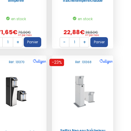
tempérée
fraîche/tempéré/chaude
en stock
en stock
71,65€
22,88€
79,90€
38,50€
HT par mois
HT par mois
-23%
Réf : 131370
Réf : 131368
Selfizz Neo eau fraîche/eau