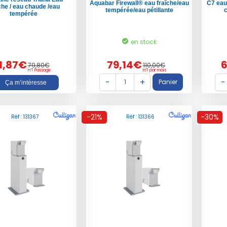
Aquabar Firewall® eau fraîche/eau
C7 eau
che / eau chaude /eau
tempérée/eau pétillante
tempérée
en stock
1,87€
79,14€
79,80€
110,00€
HT Passage
HT par mois
Ça m’intéresse
-21%
-30%
Réf : 131367
Réf : 131366