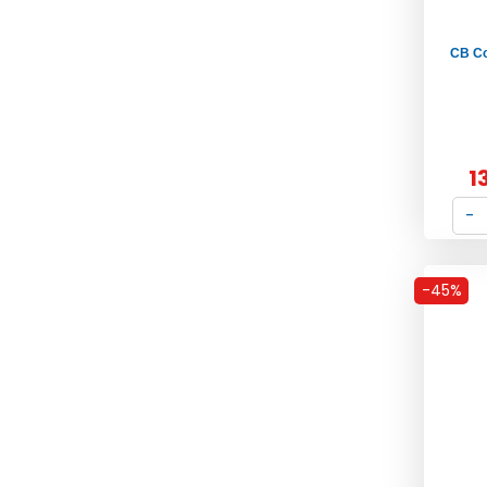
CB Co
1
-45%