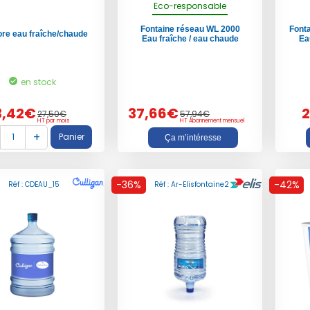
Eco-responsable
Fontaine réseau
WL 2000
Font
re eau fraîche/chaude
Eau fraîche / eau chaude
Ea
en stock
3,42€
37,66€
27,50€
57,94€
HT par mois
HT Abonnement mensuel
Ça m’intéresse
-36%
-42%
Réf : CDEAU_15
Réf : Ar-Elisfontaine2