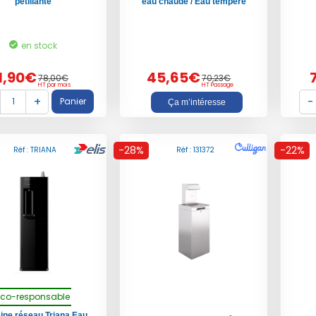
pétillante
eau chaude / Eau tempéré
en stock
1,90€
45,65€
78,00€
70,23€
HT par mois
HT Passage
Ça m’intéresse
-28%
-22%
Réf : TRIANA
Réf : 131372
Eco-responsable
aine réseau
Triana
Eau