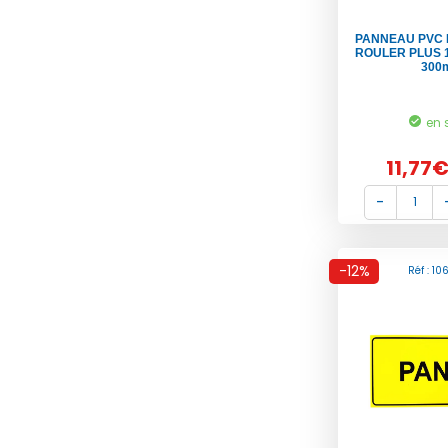
PANNEAU PVC 
ROULER PLUS 1
300
en 
11,77
-12%
Réf : 1