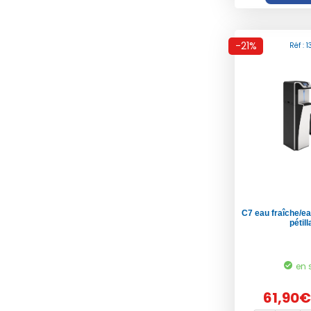
-21%
Réf : 
C7 eau fraîche/e
pétill
en 
61,90