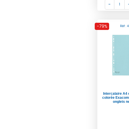
-79%
Réf : 
Intercalaire A4
colorée Exacom
onglets ne