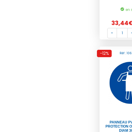
en 
33,44
-12%
Réf : 10
PANNEAU PV
PROTECTION O
DIAM 