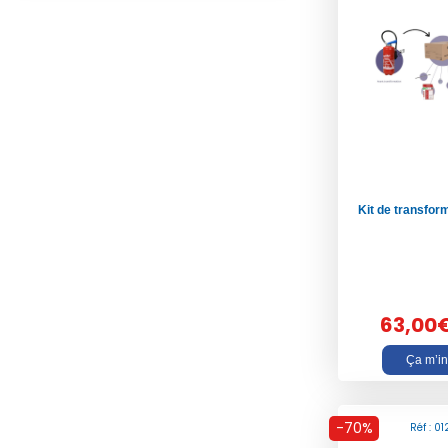
Kit de transfor
63,00
Ça m’in
-70%
Réf : 0