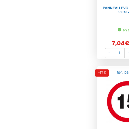
PANNEAU PVC 
330X1
en 
7,04
-12%
Réf : 10