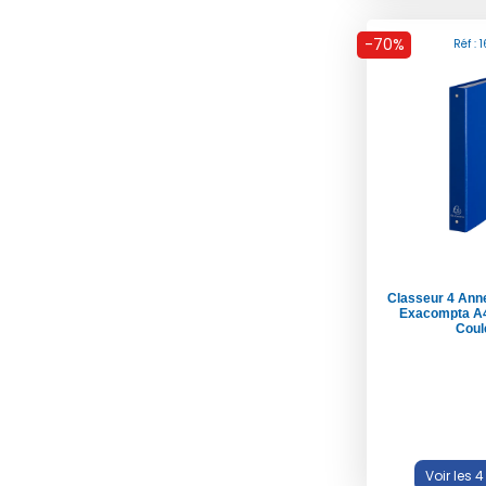
-70%
Réf : 
Classeur 4 Ann
Exacompta A4
Coul