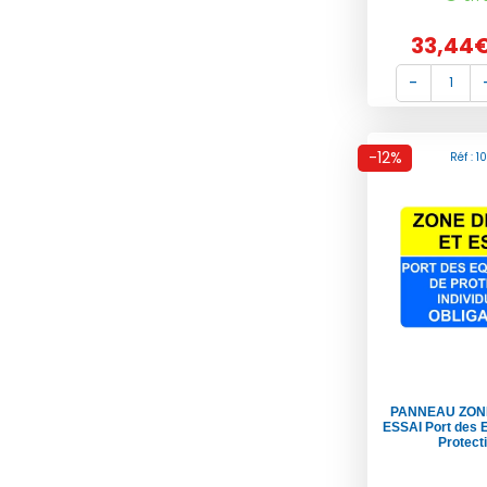
33,44
-12%
Réf : 1
PANNEAU ZONE
ESSAI Port des 
Protect