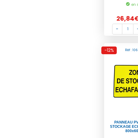
en 
26,84
-12%
Réf : 10
PANNEAU PV
STOCKAGE EC
800x6