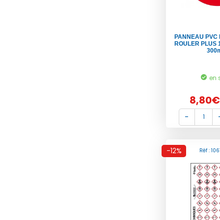
PANNEAU PVC 
ROULER PLUS 1
300
en 
8,80€
-12%
Réf : 10