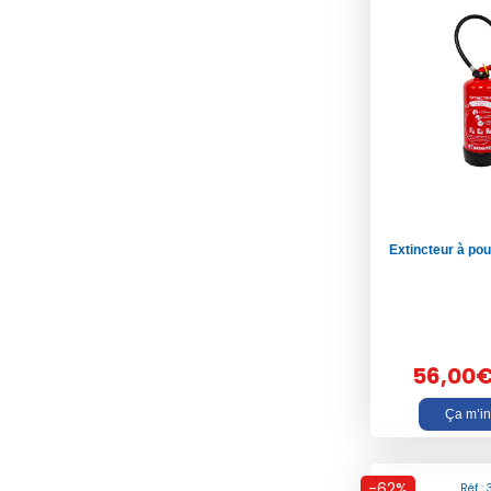
Extincteur à po
56,00
Ça m’in
-62%
Réf :