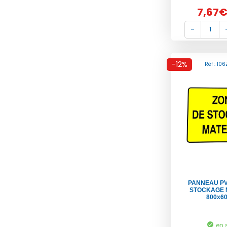
7,67
-12%
Réf : 10
PANNEAU PV
STOCKAGE M
800x6
en 