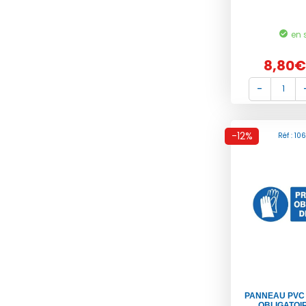
en 
8,80€
-12%
Réf : 10
PANNEAU PVC
OBLIGATOIR