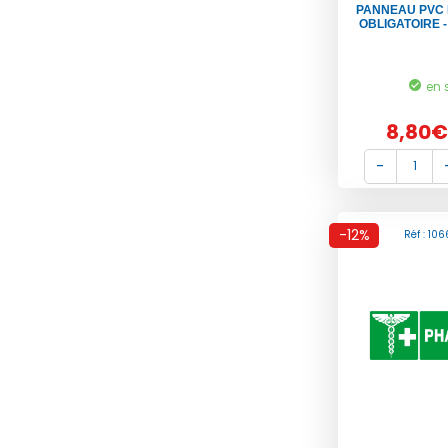
PANNEAU PVC 
OBLIGATOIRE 
en 
8,80€
-12%
Réf : 10