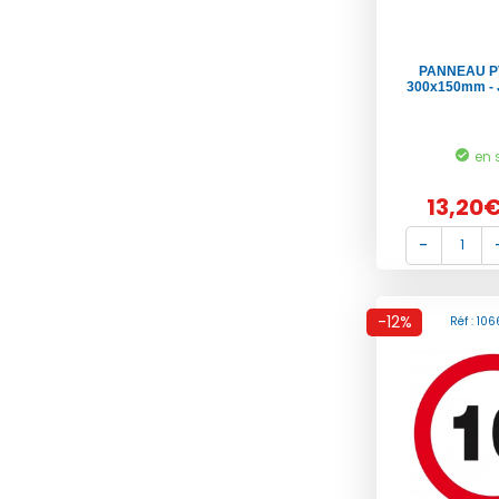
PANNEAU P
300x150mm -
en 
13,20
-12%
Réf : 10