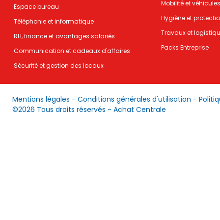
Mobilité et véhicule
Espace bureau
Hygiène et protecti
Téléphonie et informatique
Travaux et logistiq
RH, finance et avantages salariés
Packs Entreprise
Communication et cadeaux d'affaires
Sécurité et gestion des locaux
Mentions légales
-
Conditions générales d'utilisation
-
Politi
©2026 Tous droits réservés - Achat Centrale