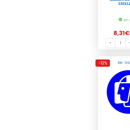
330X1
en 
8,31€
-12%
Réf : 10