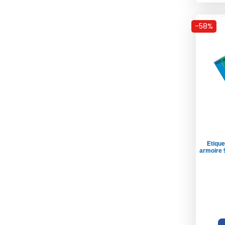
-58%
Etique
armoire 