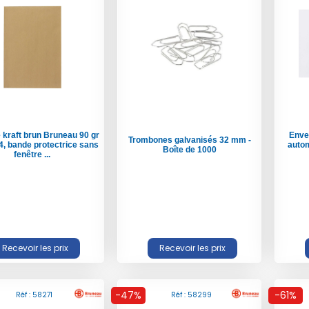
 kraft brun Bruneau 90 gr
Enve
Trombones galvanisés 32 mm -
4, bande protectrice sans
auto
Boîte de 1000
fenêtre ...
-47%
-61%
Réf : 58271
Réf : 58299