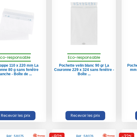
Eco-responsable
Eco-responsable
oppe 110 x 220 mm La
Pochette velin blanc 90 gr La
Poche
nne 80 g sans fenêtre
Couronne 229 x 324 sans fenêtre -
mm 
anche - Boîte de ...
Boîte ...
-80%
-32%
Réf : 58075
Réf : 58076