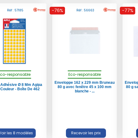
-76%
-77%
Réf : 57185
Réf : 56663
Eco-responsable
Eco-responsable
Enveloppe 162 x 229 mm Bruneau
Envelo
e Adhésive Ø 8 Mm Agipa
80 g avec fenêtre 45 x 100 mm
80 g s
Couleur - Boîte De 462
blanche - ...