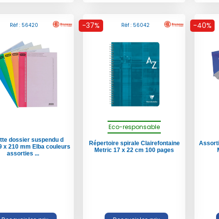
-37%
-40%
Réf : 56420
Réf : 56042
Eco-responsable
tte dossier suspendu d
Répertoire spirale Clairefontaine
Assorti
9 x 210 mm Elba couleurs
Metric 17 x 22 cm 100 pages
assorties ...