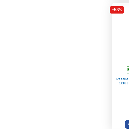
-58%
Pastill
11183 