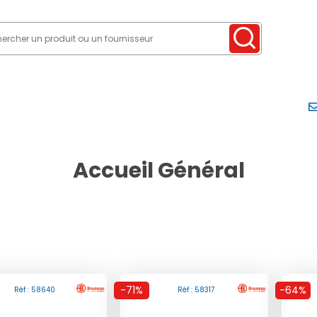
Accueil Général
-71%
-64%
Réf : 58640
Réf : 58317