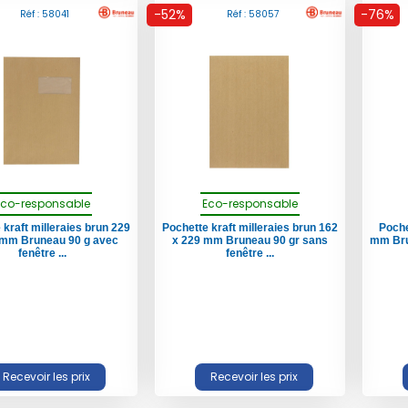
-52%
-76%
Réf : 58041
Réf : 58057
Eco-responsable
Eco-responsable
 kraft milleraies brun 229
Pochette kraft milleraies brun 162
Poche
 mm Bruneau 90 g avec
x 229 mm Bruneau 90 gr sans
mm Bru
fenêtre ...
fenêtre ...