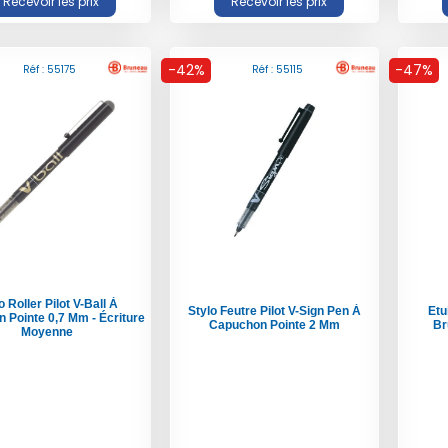
-42%
-47%
Réf : 55175
Réf : 55115
o Roller Pilot V-Ball À
Stylo Feutre Pilot V-Sign Pen À
Etu
 Pointe 0,7 Mm - Écriture
Capuchon Pointe 2 Mm
Br
Moyenne