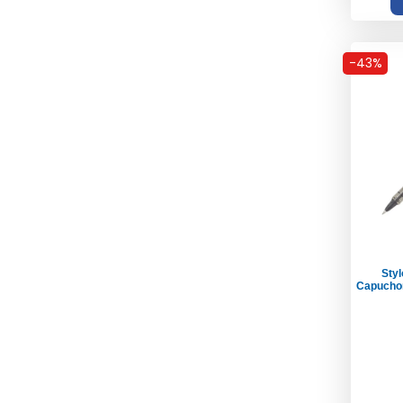
-43%
Styl
Capuchon