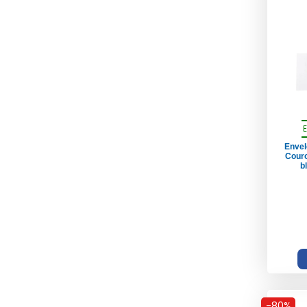
Envel
Couro
bl
-80%